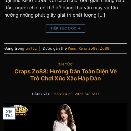
đại như Keno Zo88. Với cách chơi đơn giản nhưng hấp
dẫn, người chơi có thể dễ dàng thử vận may và tận
hưởng những phút giây giải trí chất lượng […]
TIẾP TỤC ĐỌC
→
Đăng trong
tin tức
|
Được gắn thẻ
Keno
,
Keno Zo88
,
Zo88
TIN TỨC
Craps Zo88: Hướng Dẫn Toàn Diện Về
Trò Chơi Xúc Xắc Hấp Dẫn
ĐĂNG VÀO
THÁNG 4 29, 2025
BỞI
SEO
29
Th4