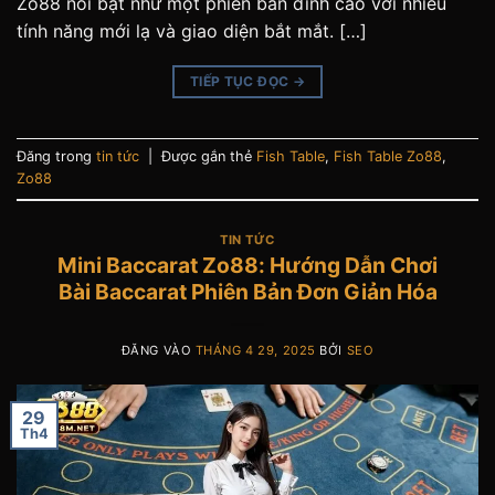
Zo88 nổi bật như một phiên bản đỉnh cao với nhiều
tính năng mới lạ và giao diện bắt mắt. […]
TIẾP TỤC ĐỌC
→
Đăng trong
tin tức
|
Được gắn thẻ
Fish Table
,
Fish Table Zo88
,
Zo88
TIN TỨC
Mini Baccarat Zo88: Hướng Dẫn Chơi
Bài Baccarat Phiên Bản Đơn Giản Hóa
ĐĂNG VÀO
THÁNG 4 29, 2025
BỞI
SEO
29
Th4