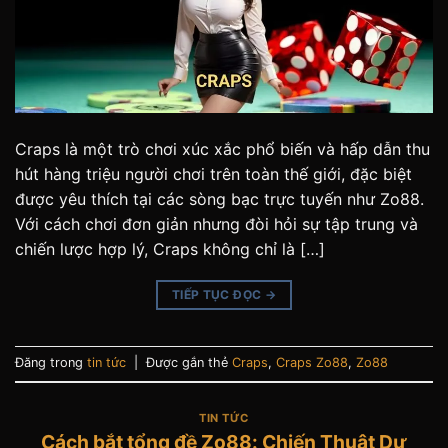
Craps là một trò chơi xúc xắc phổ biến và hấp dẫn thu
hút hàng triệu người chơi trên toàn thế giới, đặc biệt
được yêu thích tại các sòng bạc trực tuyến như Zo88.
Với cách chơi đơn giản nhưng đòi hỏi sự tập trung và
chiến lược hợp lý, Craps không chỉ là […]
TIẾP TỤC ĐỌC
→
Đăng trong
tin tức
|
Được gắn thẻ
Craps
,
Craps Zo88
,
Zo88
TIN TỨC
Cách bắt tổng đề Zo88: Chiến Thuật Dự