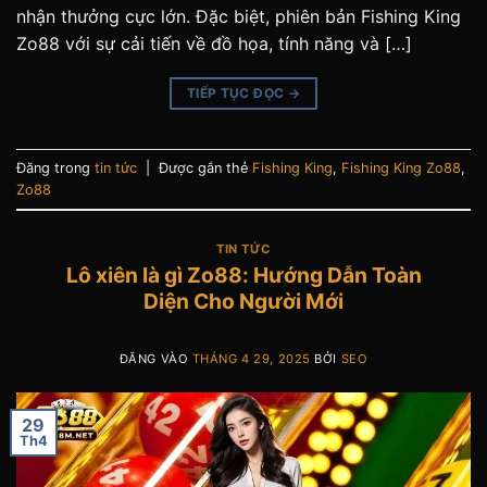
nhận thưởng cực lớn. Đặc biệt, phiên bản Fishing King
Zo88 với sự cải tiến về đồ họa, tính năng và […]
TIẾP TỤC ĐỌC
→
Đăng trong
tin tức
|
Được gắn thẻ
Fishing King
,
Fishing King Zo88
,
Zo88
TIN TỨC
Lô xiên là gì Zo88: Hướng Dẫn Toàn
Diện Cho Người Mới
ĐĂNG VÀO
THÁNG 4 29, 2025
BỞI
SEO
29
Th4