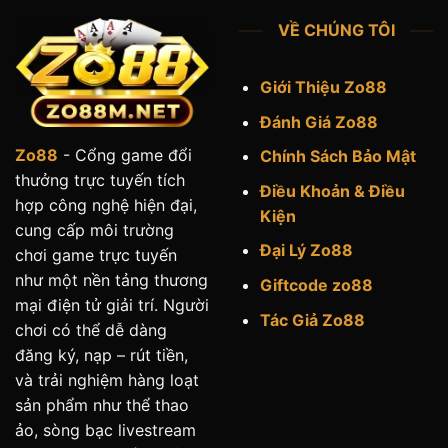
VỀ CHÚNG TÔI
Giới Thiệu Zo88
Đánh Giá Zo88
Zo88
- Cổng game đổi
Chính Sách Bảo Mật
thưởng trực tuyến tích
Điều Khoản & Điều
hợp công nghệ hiện đại,
Kiện
cung cấp môi trường
Đại Lý Zo88
chơi game trực tuyến
như một nền tảng thương
Giftcode zo88
mại điện tử giải trí. Người
Tác Giả Zo88
chơi có thể dễ dàng
đăng ký, nạp – rút tiền,
và trải nghiệm hàng loạt
sản phẩm như thể thao
ảo, sòng bạc livestream