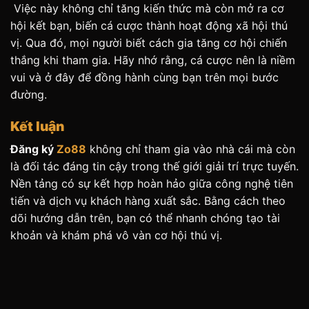
Việc này không chỉ tăng kiến thức mà còn mở ra cơ
hội kết bạn, biến cá cược thành hoạt động xã hội thú
vị. Qua đó, mọi người biết cách gia tăng cơ hội chiến
thắng khi tham gia. Hãy nhớ rằng, cá cược nên là niềm
vui và ở đây để đồng hành cùng bạn trên mọi bước
đường.
Kết luận
Đăng ký
Zo88
không chỉ tham gia vào nhà cái mà còn
là đối tác đáng tin cậy trong thế giới giải trí trực tuyến.
Nền tảng có sự kết hợp hoàn hảo giữa công nghệ tiên
tiến và dịch vụ khách hàng xuất sắc. Bằng cách theo
dõi hướng dẫn trên, bạn có thể nhanh chóng tạo tài
khoản và khám phá vô vàn cơ hội thú vị.