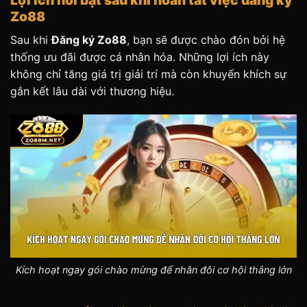
Lợi ích nổi bật sau khi hoàn tất việc đăng ký
Zo88
Sau khi
Đăng ký Zo88
, bạn sẽ được chào đón bởi hệ
thống ưu đãi được cá nhân hóa. Những lợi ích này
không chỉ tăng giá trị giải trí mà còn khuyến khích sự
gắn kết lâu dài với thương hiệu.
Kích hoạt ngay gói chào mừng để nhân đôi cơ hội thắng lớn