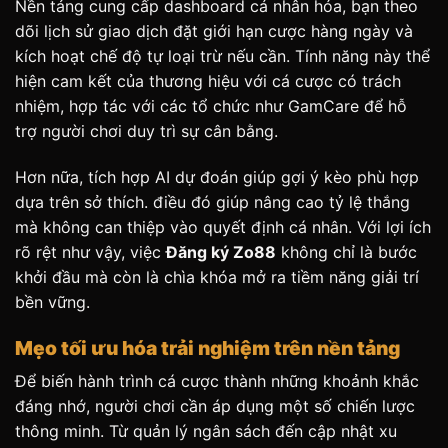
Nền tảng cung cấp dashboard cá nhân hóa, bạn theo
dõi lịch sử giao dịch đặt giới hạn cược hàng ngày và
kích hoạt chế độ tự loại trừ nếu cần. Tính năng này thể
hiện cam kết của thương hiệu với cá cược có trách
nhiệm, hợp tác với các tổ chức như GamCare để hỗ
trợ người chơi duy trì sự cân bằng.
Hơn nữa, tích hợp AI dự đoán giúp gợi ý kèo phù hợp
dựa trên sở thích. điều đó giúp nâng cao tỷ lệ thắng
mà không can thiệp vào quyết định cá nhân. Với lợi ích
rõ rệt như vậy, việc
Đăng ký Zo88
không chỉ là bước
khởi đầu mà còn là chìa khóa mở ra tiềm năng giải trí
bền vững.
Mẹo tối ưu hóa trải nghiệm trên nền tảng
Để biến hành trình cá cược thành những khoảnh khắc
đáng nhớ, người chơi cần áp dụng một số chiến lược
thông minh. Từ quản lý ngân sách đến cập nhật xu