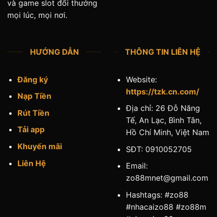
và game slot đổi thưởng
mọi lúc, mọi nơi.
HƯỚNG DẪN
THÔNG TIN LIÊN HỆ
Đăng ký
Website:
https://tzk.cn.com/
Nạp Tiền
Địa chỉ: 26 Đỗ Năng
Rút Tiền
Tế, An Lạc, Bình Tân,
Tải app
Hồ Chí Minh, Việt Nam
Khuyến mãi
SĐT: 0910052705
Liên Hệ
Email:
zo88mnet@gmail.com
Hashtags:
#zo88
#nhacaizo88 #zo88m