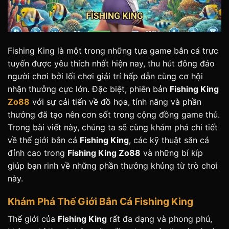
Fishing King là một trong những tựa game bắn cá trực
tuyến được yêu thích nhất hiện nay, thu hút đông đảo
người chơi bởi lối chơi giải trí hấp dẫn cùng cơ hội
nhận thưởng cực lớn. Đặc biệt, phiên bản
Fishing King
Zo88
với sự cải tiến về đồ họa, tính năng và phần
thưởng đã tạo nên cơn sốt trong cộng đồng game thủ.
Trong bài viết này, chúng ta sẽ cùng khám phá chi tiết
về thế giới bắn cá
Fishing King
, các kỹ thuật săn cá
đỉnh cao trong
Fishing King Zo88
và những bí kíp
giúp bạn rinh về những phần thưởng khủng từ trò chơi
này.
Khám Phá Thế Giới Bắn Cá Fishing King
Thế giới của
Fishing King
rất đa dạng và phong phú,