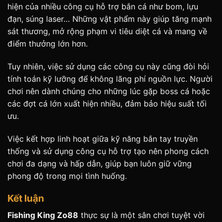
hiện của nhiều công cụ hỗ trợ bắn cá như bom, lựu
đạn, súng laser… Những vật phẩm này giúp tăng mạnh
sát thương, mở rộng phạm vi tiêu diệt cá và mang về
điểm thưởng lớn hơn.
Tuy nhiên, việc sử dụng các công cụ này cũng đòi hỏi
tính toán kỹ lưỡng để không lãng phí nguồn lực. Người
chơi nên dành chúng cho những lúc gặp boss cá hoặc
các đợt cá lớn xuất hiện nhiều, đảm bảo hiệu suất tối
ưu.
Việc kết hợp linh hoạt giữa kỹ năng bắn tay truyền
thống và sử dụng công cụ hỗ trợ tạo nên phong cách
chơi đa dạng và hấp dẫn, giúp bạn luôn giữ vững
phong độ trong mọi tình huống.
Kết luận
Fishing King Zo88
thực sự là một sân chơi tuyệt vời