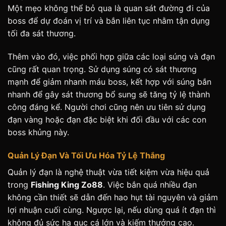
Một mẹo không thể bỏ qua là quan sát đường đi của
boss để dự đoán vị trí và bắn liên tục nhằm tận dụng
tối đa sát thương.
Thêm vào đó, việc phối hợp giữa các loại súng và đạn
cũng rất quan trọng. Sử dụng súng có sát thương
mạnh để giảm nhanh máu boss, kết hợp với súng bắn
nhanh để gây sát thương bổ sung sẽ tăng tỷ lệ thành
công đáng kể. Người chơi cũng nên ưu tiên sử dụng
đạn vàng hoặc đạn đặc biệt khi đối đầu với các con
boss khủng này.
Quản Lý Đạn Và Tối Ưu Hóa Tỷ Lệ Thắng
Quản lý đạn là nghệ thuật vừa tiết kiệm vừa hiệu quả
trong
Fishing King Zo88
. Việc bắn quá nhiều đạn
không cần thiết sẽ dẫn đến hao hụt tài nguyên và giảm
lợi nhuận cuối cùng. Ngược lại, nếu dùng quá ít đạn thì
không đủ sức hạ gục cá lớn và kiếm thưởng cao.