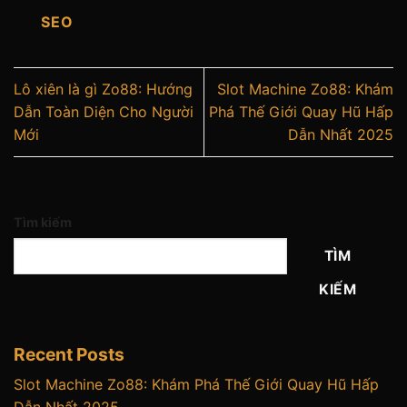
SEO
Lô xiên là gì Zo88: Hướng
Slot Machine Zo88: Khám
Dẫn Toàn Diện Cho Người
Phá Thế Giới Quay Hũ Hấp
Mới
Dẫn Nhất 2025
Tìm kiếm
TÌM
KIẾM
Recent Posts
Slot Machine Zo88: Khám Phá Thế Giới Quay Hũ Hấp