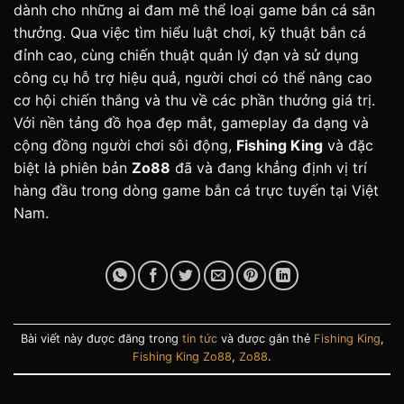
dành cho những ai đam mê thể loại game bắn cá săn
thưởng. Qua việc tìm hiểu luật chơi, kỹ thuật bắn cá
đỉnh cao, cùng chiến thuật quản lý đạn và sử dụng
công cụ hỗ trợ hiệu quả, người chơi có thể nâng cao
cơ hội chiến thắng và thu về các phần thưởng giá trị.
Với nền tảng đồ họa đẹp mắt, gameplay đa dạng và
cộng đồng người chơi sôi động,
Fishing King
và đặc
biệt là phiên bản
Zo88
đã và đang khẳng định vị trí
hàng đầu trong dòng game bắn cá trực tuyến tại Việt
Nam.
Bài viết này được đăng trong
tin tức
và được gắn thẻ
Fishing King
,
Fishing King Zo88
,
Zo88
.