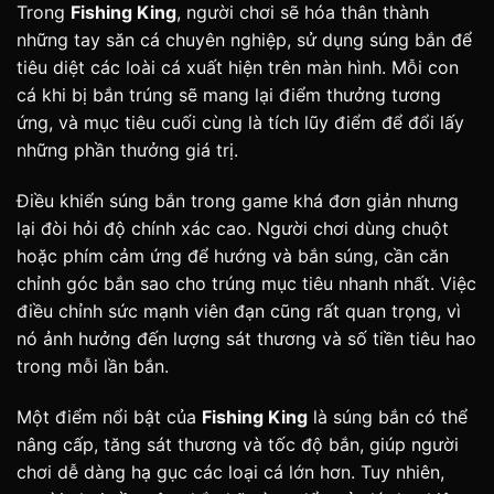
Trong
Fishing King
, người chơi sẽ hóa thân thành
những tay săn cá chuyên nghiệp, sử dụng súng bắn để
tiêu diệt các loài cá xuất hiện trên màn hình. Mỗi con
cá khi bị bắn trúng sẽ mang lại điểm thưởng tương
ứng, và mục tiêu cuối cùng là tích lũy điểm để đổi lấy
những phần thưởng giá trị.
Điều khiển súng bắn trong game khá đơn giản nhưng
lại đòi hỏi độ chính xác cao. Người chơi dùng chuột
hoặc phím cảm ứng để hướng và bắn súng, cần căn
chỉnh góc bắn sao cho trúng mục tiêu nhanh nhất. Việc
điều chỉnh sức mạnh viên đạn cũng rất quan trọng, vì
nó ảnh hưởng đến lượng sát thương và số tiền tiêu hao
trong mỗi lần bắn.
Một điểm nổi bật của
Fishing King
là súng bắn có thể
nâng cấp, tăng sát thương và tốc độ bắn, giúp người
chơi dễ dàng hạ gục các loại cá lớn hơn. Tuy nhiên,