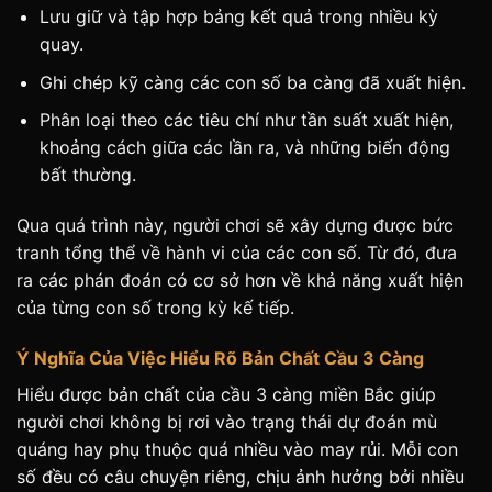
Lưu giữ và tập hợp bảng kết quả trong nhiều kỳ
quay.
Ghi chép kỹ càng các con số ba càng đã xuất hiện.
Phân loại theo các tiêu chí như tần suất xuất hiện,
khoảng cách giữa các lần ra, và những biến động
bất thường.
Qua quá trình này, người chơi sẽ xây dựng được bức
tranh tổng thể về hành vi của các con số. Từ đó, đưa
ra các phán đoán có cơ sở hơn về khả năng xuất hiện
của từng con số trong kỳ kế tiếp.
Ý Nghĩa Của Việc Hiểu Rõ Bản Chất Cầu 3 Càng
Hiểu được bản chất của cầu 3 càng miền Bắc giúp
người chơi không bị rơi vào trạng thái dự đoán mù
quáng hay phụ thuộc quá nhiều vào may rủi. Mỗi con
số đều có câu chuyện riêng, chịu ảnh hưởng bởi nhiều