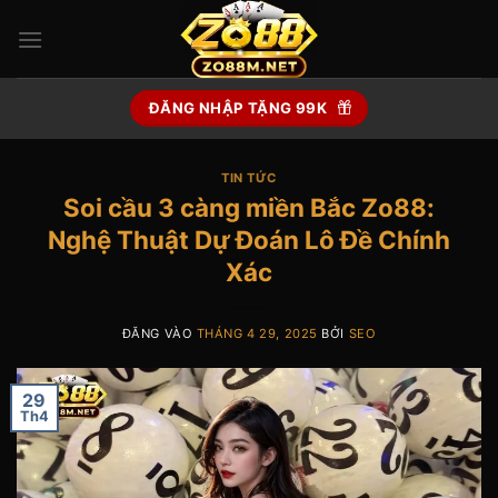
Bỏ
qua
nội
dung
ĐĂNG NHẬP TẶNG 99K
TIN TỨC
Soi cầu 3 càng miền Bắc Zo88:
Nghệ Thuật Dự Đoán Lô Đề Chính
Xác
ĐĂNG VÀO
THÁNG 4 29, 2025
BỞI
SEO
29
Th4