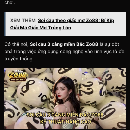
chơi.
XEM THÊM
Soi cầu theo giấc mơ Zo88: Bí Kíp
Giải Mã Giấc Mơ Trúng Lớn
Có thể nói,
Soi cầu 3 càng miền Bắc Zo88
là sự đột
phá trong việc ứng dụng công nghệ vào lĩnh vực lô đề
truyền thống.