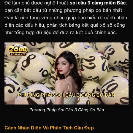
Để làm chủ được nghệ thuật
soi cầu 3 càng miền Bắc
,
bạn cần bắt đầu từ những phương pháp cơ bản nhất.
Đây là nền tảng vững chắc giúp bạn hiểu rõ cách nhận
diện các dấu hiệu, phân tích bảng kết quả xổ số cũng
như tổng hợp dữ liệu để đưa ra kết quả chính xác.
Phương Pháp Soi Cầu 3 Càng Cơ Bản
Cách Nhận Diện Và Phân Tích Cầu Đẹp