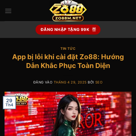
Bỏ
qua
nội
dung
ĐĂNG NHẬP TẶNG 99K
TIN TỨC
App bị lỗi khi cài đặt Zo88: Hướng
Dẫn Khắc Phục Toàn Diện
ĐĂNG VÀO
THÁNG 4 29, 2025
BỞI
SEO
29
Th4